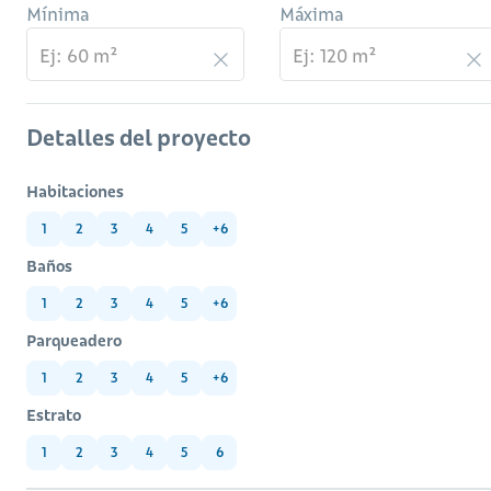
Mínima
Máxima
Detalles del proyecto
Habitaciones
1
2
3
4
5
+6
Baños
1
2
3
4
5
+6
Parqueadero
1
2
3
4
5
+6
Estrato
1
2
3
4
5
6