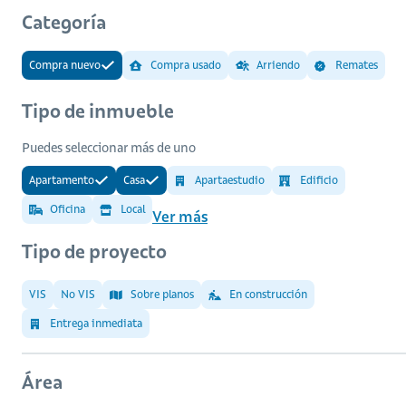
Categoría
Compra nuevo
Compra usado
Arriendo
Remates
Tipo de inmueble
Puedes seleccionar más de uno
Apartamento
Casa
Apartaestudio
Edificio
Oficina
Local
Ver más
Tipo de proyecto
VIS
No VIS
Sobre planos
En construcción
Entrega inmediata
Área