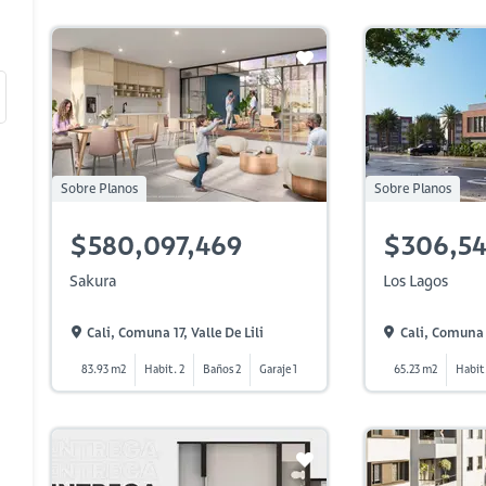
Sobre Planos
Sobre Planos
$580,097,469
$306,5
Sakura
Los Lagos
Cali, Comuna 17, Valle De Lili
Cali, Comuna 
83.93 m2
Habit. 2
Baños 2
Garaje 1
65.23 m2
Habit.