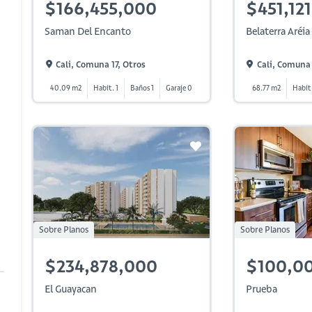
$166,455,000
$451,12
Saman Del Encanto
Belaterra Aréia
Cali, Comuna 17, Otros
Cali, Comuna 1
40.09 m2
Habit. 1
Baños 1
Garaje 0
68.77 m2
Habit.
Sobre Planos
Sobre Planos
$234,878,000
$100,0
El Guayacan
Prueba