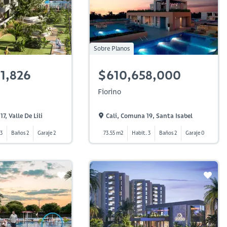
Sobre Planos
1,826
$610,658,000
Fiorino
7, Valle De Lili
Cali, Comuna 19, Santa Isabel
 3
Baños 2
Garaje 2
73.55 m2
Habit. 3
Baños 2
Garaje 0