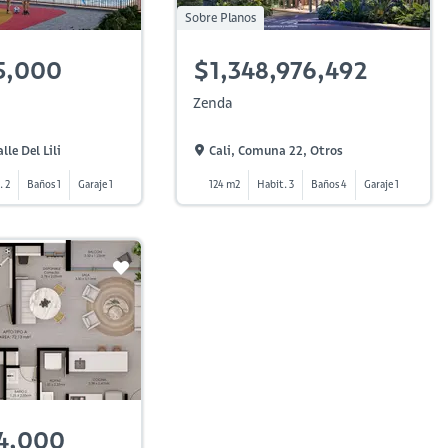
Sobre Planos
5,000
$1,348,976,492
Zenda
lle Del Lili
Cali, Comuna 22, Otros
. 2
Baños 1
Garaje 1
124 m2
Habit. 3
Baños 4
Garaje 1
4,000