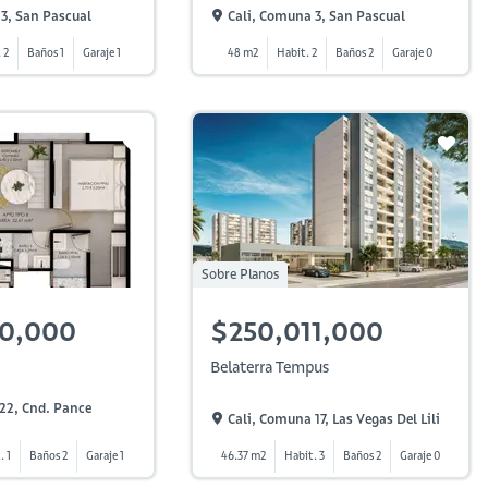
3, San Pascual
Cali, Comuna 3, San Pascual
 2
Baños 1
Garaje 1
48 m2
Habit. 2
Baños 2
Garaje 0
Sobre Planos
00,000
$250,011,000
Belaterra Tempus
22, Cnd. Pance
Cali, Comuna 17, Las Vegas Del Lili
. 1
Baños 2
Garaje 1
46.37 m2
Habit. 3
Baños 2
Garaje 0