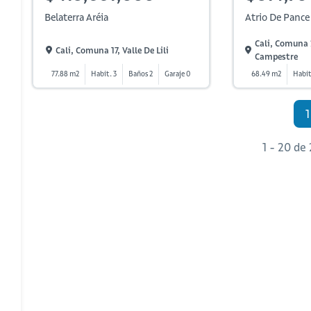
Belaterra Aréia
Atrio De Pance
Cali, Comuna 
Cali, Comuna 17, Valle De Lili
Campestre
77.88 m2
Habit. 3
Baños 2
Garaje 0
68.49 m2
Habit
1
1 - 20 de