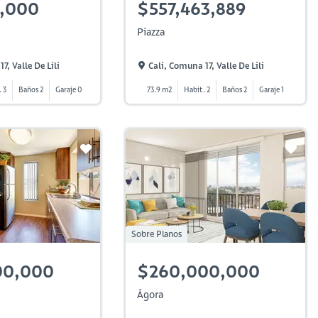
1,000
$557,463,889
Piazza
7, Valle De Lili
Cali, Comuna 17, Valle De Lili
 3
Baños 2
Garaje 0
73.9 m2
Habit. 2
Baños 2
Garaje 1
Sobre Planos
00,000
$260,000,000
Ágora