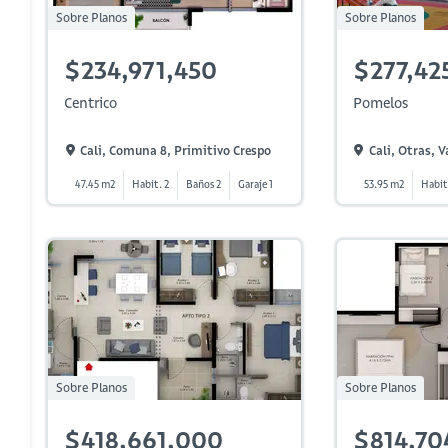
Sobre Planos
Sobre Planos
$234,971,450
$277,42
Centrico
Pomelos
Cali, Comuna 8, Primitivo Crespo
Cali, Otras, Va
47.45 m2
Habit. 2
Baños 2
Garaje 1
53.95 m2
Habit
Sobre Planos
Sobre Planos
$418,661,000
$814,70