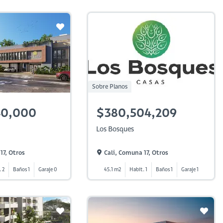
Sobre Planos
40,000
$380,504,209
Los Bosques
17, Otros
Cali, Comuna 17, Otros
 2
Baños 1
Garaje 0
45.1 m2
Habit. 1
Baños 1
Garaje 1