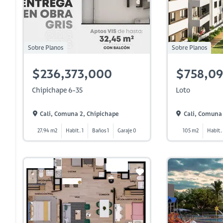
Sobre Planos
Sobre Planos
$236,373,000
$758,09
Chipichape 6-35
Loto
Cali, Comuna 2, Chipichape
Cali, Comuna 1
27.94 m2
Habit. 1
Baños 1
Garaje 0
105 m2
Habit.