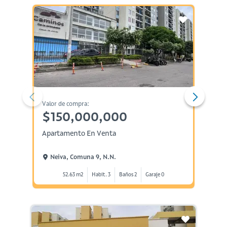
Valor de compra:
Valor d
$150,000,000
$30
Apartamento En Venta
Casa E
Neiva, Comuna 9, N.n.
Neiv
52.63 m2
Habit. 3
Baños 2
Garaje 0