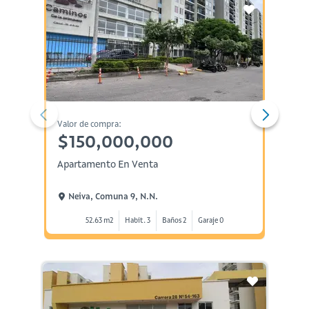
Valor de compra:
Valor d
$150,000,000
$30
Apartamento En Venta
Casa E
Neiva, Comuna 9, N.n.
Neiv
52.63 m2
Habit. 3
Baños 2
Garaje 0