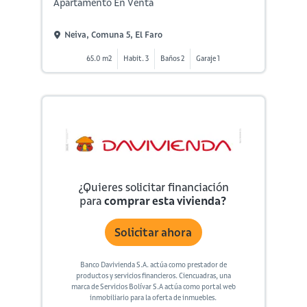
Apartamento En Venta
Neiva, Comuna 5, El Faro
65.0 m2
Habit. 3
Baños 2
Garaje 1
¿Quieres solicitar financiación
para
comprar esta vivienda?
Solicitar ahora
Banco Davivienda S.A. actúa como prestador de
productos y servicios financieros. Ciencuadras, una
marca de Servicios Bolívar S.A actúa como portal web
inmobiliario para la oferta de inmuebles.